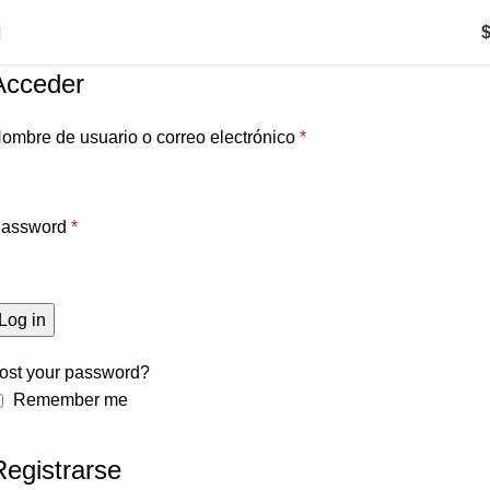
0
items
Acceder
ombre de usuario o correo electrónico
*
assword
*
Log in
ost your password?
Remember me
Registrarse