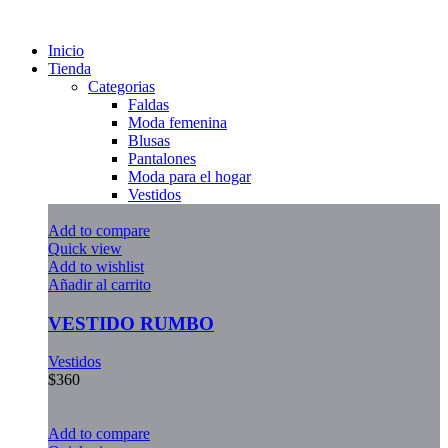
Inicio
Tienda
Categorias
Faldas
Moda femenina
Blusas
Pantalones
Moda para el hogar
Vestidos
Add to compare
Quick view
Add to wishlist
Añadir al carrito
VESTIDO RUMBO
Vestidos
$
360
Add to compare