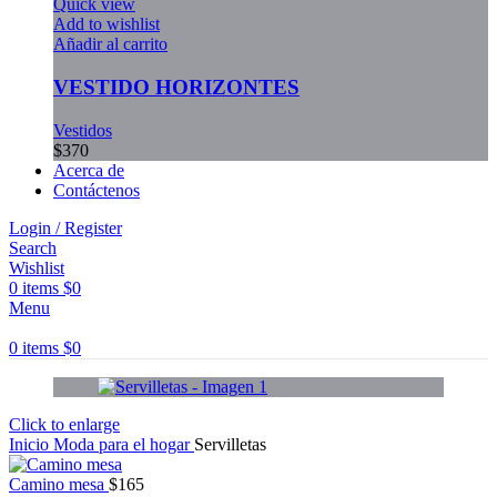
Quick view
Add to wishlist
Añadir al carrito
VESTIDO HORIZONTES
Vestidos
$
370
Acerca de
Contáctenos
Login / Register
Search
Wishlist
0
items
$
0
Menu
0
items
$
0
Click to enlarge
Inicio
Moda para el hogar
Servilletas
Camino mesa
$
165